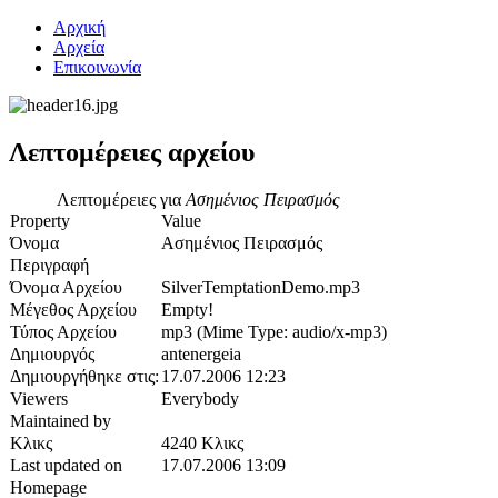
Αρχική
Αρχεία
Επικοινωνία
Λεπτομέρειες αρχείου
Λεπτομέρειες για
Ασημένιος Πειρασμός
Property
Value
Όνομα
Ασημένιος Πειρασμός
Περιγραφή
Όνομα Αρχείου
SilverTemptationDemo.mp3
Μέγεθος Αρχείου
Empty!
Τύπος Αρχείου
mp3 (Mime Type: audio/x-mp3)
Δημιουργός
antenergeia
Δημιουργήθηκε στις:
17.07.2006 12:23
Viewers
Everybody
Maintained by
Κλικς
4240 Κλικς
Last updated on
17.07.2006 13:09
Homepage