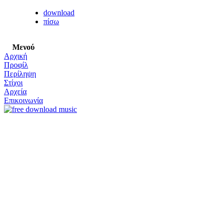
download
πίσω
Μενού
Αρχική
Προφίλ
Περίληψη
Στίχοι
Αρχεία
Επικοινωνία