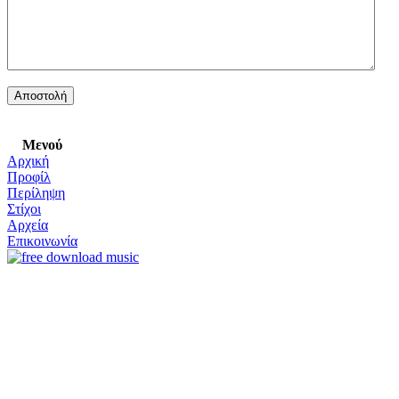
Μενού
Αρχική
Προφίλ
Περίληψη
Στίχοι
Αρχεία
Επικοινωνία